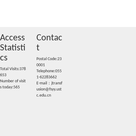
Access
Contac
Statisti
t
cs
Postal Code:23
0001
Total Visits:
378
Telephone:055
653
1-62283662
Number of visit
E-mail：jtransf
s today:
565
usion@fsyy.ust
c.edu.cn