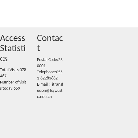
Access
Contac
Statisti
t
cs
Postal Code:23
0001
Total Visits:
378
Telephone:055
467
1-62283662
Number of visit
E-mail：jtransf
s today:
659
usion@fsyy.ust
c.edu.cn