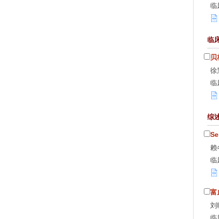
临
临
贝
徐
临
综
S
赖
临
富
刘
临