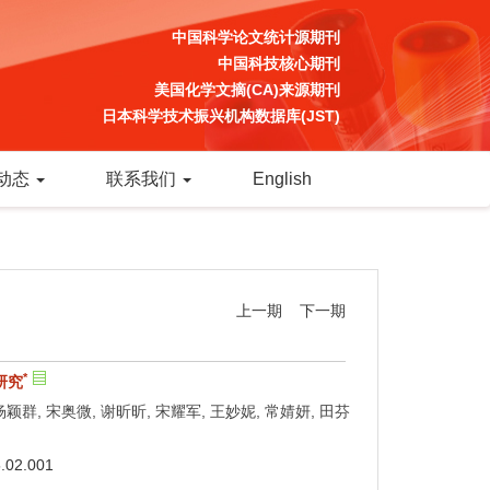
中国科学论文统计源期刊
中国科技核心期刊
美国化学文摘(CA)来源期刊
日本科学技术振兴机构数据库(JST)
动态
联系我们
English
上一期
下一期
*
研究
 杨颖群, 宋奥微, 谢昕昕, 宋耀军, 王妙妮, 常婧妍, 田芬
5.02.001