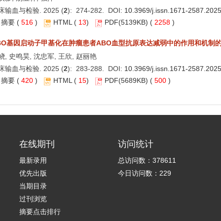
床输血与检验. 2025 (
2
): 274-282. DOI:
10.3969/j.issn.1671-2587.202
摘要
(
516
)
HTML
(
13
)
PDF
(5139KB) (
2258
)
BO基因启动子甲基化在肿瘤患者ABO血型抗原表达减弱中的作用和机制
峣, 史鸣昊, 沈忠军, 王欣, 赵丽艳
床输血与检验. 2025 (
2
): 283-288. DOI:
10.3969/j.issn.1671-2587.202
摘要
(
420
)
HTML
(
15
)
PDF
(5689KB) (
500
)
在线期刊
访问统计
最新录用
总访问数：
378611
优先出版
今日访问数：
229
当期目录
过刊浏览
摘要点击排行