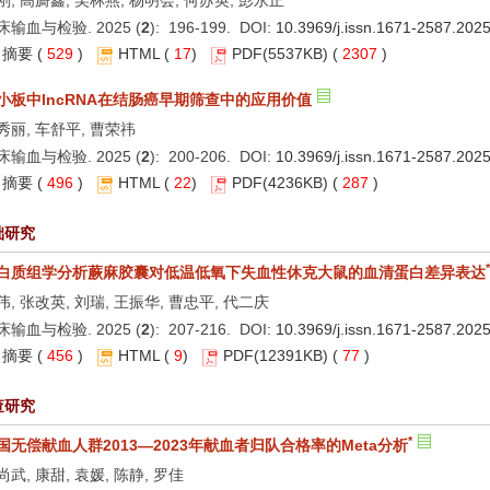
刚, 高旖鑫, 吴林燕, 杨明会, 何苏英, 彭永正
床输血与检验. 2025 (
2
): 196-199. DOI:
10.3969/j.issn.1671-2587.202
摘要
(
529
)
HTML
(
17
)
PDF
(5537KB) (
2307
)
小板中lncRNA在结肠癌早期筛查中的应用价值
秀丽, 车舒平, 曹荣祎
床输血与检验. 2025 (
2
): 200-206. DOI:
10.3969/j.issn.1671-2587.202
摘要
(
496
)
HTML
(
22
)
PDF
(4236KB) (
287
)
础研究
*
白质组学分析蕨麻胶囊对低温低氧下失血性休克大鼠的血清蛋白差异表达
伟, 张改英, 刘瑞, 王振华, 曹忠平, 代二庆
床输血与检验. 2025 (
2
): 207-216. DOI:
10.3969/j.issn.1671-2587.202
摘要
(
456
)
HTML
(
9
)
PDF
(12391KB) (
77
)
查研究
*
国无偿献血人群2013—2023年献血者归队合格率的Meta分析
尚武, 康甜, 袁媛, 陈静, 罗佳