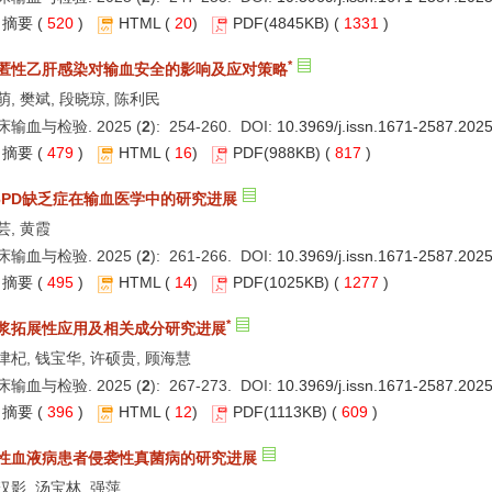
摘要
(
520
)
HTML
(
20
)
PDF
(4845KB) (
1331
)
*
匿性乙肝感染对输血安全的影响及应对策略
萌, 樊斌, 段晓琼, 陈利民
床输血与检验. 2025 (
2
): 254-260. DOI:
10.3969/j.issn.1671-2587.202
摘要
(
479
)
HTML
(
16
)
PDF
(988KB) (
817
)
6PD缺乏症在输血医学中的研究进展
芸, 黄霞
床输血与检验. 2025 (
2
): 261-266. DOI:
10.3969/j.issn.1671-2587.202
摘要
(
495
)
HTML
(
14
)
PDF
(1025KB) (
1277
)
*
浆拓展性应用及相关成分研究进展
津杞, 钱宝华, 许硕贵, 顾海慧
床输血与检验. 2025 (
2
): 267-273. DOI:
10.3969/j.issn.1671-2587.202
摘要
(
396
)
HTML
(
12
)
PDF
(1113KB) (
609
)
性血液病患者侵袭性真菌病的研究进展
汉影, 汤宝林, 强萍