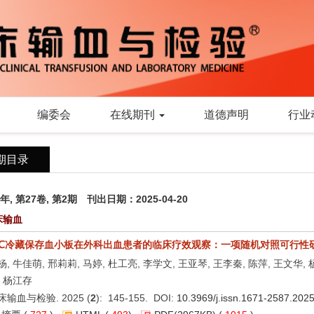
编委会
在线期刊
道德声明
行业
期目录
5年, 第27卷, 第2期 刊出日期：2025-04-20
床输血
 ℃冷藏保存血小板在外科出血患者的临床疗效观察：一项随机对照可行性
杨, 牛佳萌, 邢莉莉, 马婷, 杜工亮, 李学文, 王亚琴, 王李秦, 陈萍, 王文华,
, 杨江存
床输血与检验. 2025 (
2
): 145-155. DOI:
10.3969/j.issn.1671-2587.202