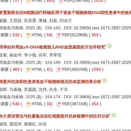
摘要
(
727
)
HTML
(
493
)
PDF
(2967KB) (
1015
)
浆置换联合抗B细胞治疗药物应用于造血干细胞移植DSA阳性患者中的效
媛媛, 王慧茹, 应美爱, 潘健, 刘磊, 刘会兰
床输血与检验. 2025 (
2
): 156-162. DOI:
10.3969/j.issn.1671-2587.202
摘要
(
530
)
HTML
(
59
)
PDF
(6129KB) (
369
)
*
用孕妇外周血cff-DNA检测胎儿
RHD
血型基因的方法学研究
道菊, 杨金华, 李小薇, 肖军, 李翠莹
床输血与检验. 2025 (
2
): 163-168. DOI:
10.3969/j.issn.1671-2587.202
摘要
(
469
)
HTML
(
41
)
PDF
(4907KB) (
1094
)
例意外抗体阳性患者造血干细胞移植后抗体监测结果分析
丽辉, 马春娅, 罗圆圆, 沈伟, 向东, 于洋
床输血与检验. 2025 (
2
): 169-174. DOI:
10.3969/j.issn.1671-2587.202
摘要
(
546
)
HTML
(
33
)
PDF
(3871KB) (
454
)
*
水介质试管法与柱凝集法在红细胞意外抗体检测中的比对分析
城燕, 龚国琴, 蔡晓红, 向东