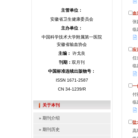
主管单位：
血
安徽省卫生健康委员会
张
主办单位：
临
中国科学技术大学附属第一医院
安徽省输血协会
应
主编：
许戈良
任
刊期：
双月刊
临
中国标准连续出版物号：
ISSN 1671-2587
一
CN 34-1239/R
付
临
关于本刊
»
期刊介绍
盐
»
期刊历史
高