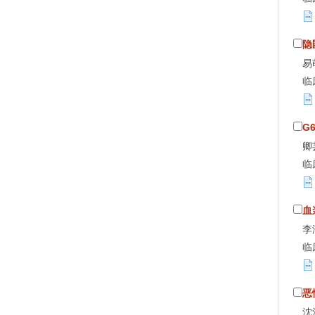
隐
易
临
G
卿
临
血
李
临
恶
沈