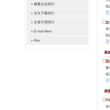
王
»
摘要点击排行
临
»
全文下载排行
»
文章引用排行
血
李
»
E-mail Alert
临
»
Rss
基
蛋
董
临
调
中
李