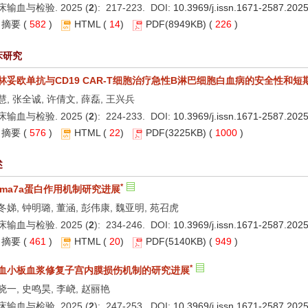
床输血与检验. 2025 (
2
): 217-223. DOI:
10.3969/j.issn.1671-2587.202
摘要
(
582
)
HTML
(
14
)
PDF
(8949KB) (
226
)
床研究
林妥欧单抗与CD19 CAR-T细胞治疗急性B淋巴细胞白血病的安全性和
慧, 张全诚, 许倩文, 薛磊, 王兴兵
床输血与检验. 2025 (
2
): 224-233. DOI:
10.3969/j.issn.1671-2587.202
摘要
(
576
)
HTML
(
22
)
PDF
(3225KB) (
1000
)
述
*
ema7a蛋白作用机制研究进展
冬娣, 钟明璐, 董涵, 彭伟康, 魏亚明, 苑召虎
床输血与检验. 2025 (
2
): 234-246. DOI:
10.3969/j.issn.1671-2587.202
摘要
(
461
)
HTML
(
20
)
PDF
(5140KB) (
949
)
*
血小板血浆修复子宫内膜损伤机制的研究进展
晓一, 史鸣昊, 李峣, 赵丽艳
床输血与检验. 2025 (
2
): 247-253. DOI:
10.3969/j.issn.1671-2587.202