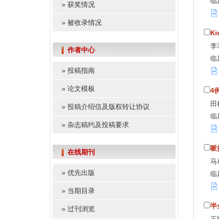
临
»
获奖情况
»
被收录情况
K
李
作者中心
临
»
投稿指南
»
论文模板
4
田
»
投稿介绍信及版权转让协议
临
»
杂志稿约及投稿要求
哌
在线期刊
马
»
优先出版
临
»
当期目录
半
»
过刊浏览