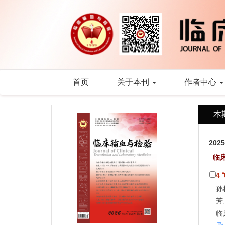
首页
关于本刊
作者中心
本
202
临
4
孙
芳
临