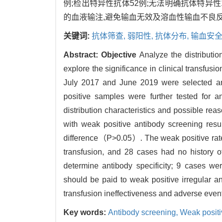
例;检出特异性抗体52例;无法明确抗体特异性
的血液输注,避免输血无效及溶血性输血不良
关键词:
抗体筛查,
弱阳性,
抗体分布,
输血安
Abstract:
Objective
Analyze the distribution
explore the significance in clinical transfusio
July 2017 and June 2019 were selected and
positive samples were further tested for an
distribution characteristics and possible re
with weak positive antibody screening resul
difference（P>0.05）. The weak positive rate
transfusion, and 28 cases had no history o
determine antibody specificity; 9 cases wer
should be paid to weak positive irregular a
transfusion ineffectiveness and adverse event
Key words:
Antibody screening,
Weak positi