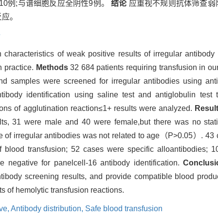
10例;与谱细胞反应全阴性9例。
结论
应重视不规则抗体筛查弱
反应。
全
 characteristics of weak positive results of irregular antibody
n practice.
Methods
32 684 patients requiring transfusion in ou
 samples were screened for irregular antibodies using antig
tibody identification using saline test and antiglobulin tes
asons of agglutination reaction≤1+ results were analyzed.
Resul
ts, 31 were male and 40 were female,but there was no statist
 of irregular antibodies was not related to age（P>0.05）. 43
f blood transfusion; 52 cases were specific alloantibodies; 
e negative for panelcell-16 antibody identification.
Conclusi
ntibody screening results, and provide compatible blood produ
s of hemolytic transfusion reactions.
ve,
Antibody distribution,
Safe blood transfusion