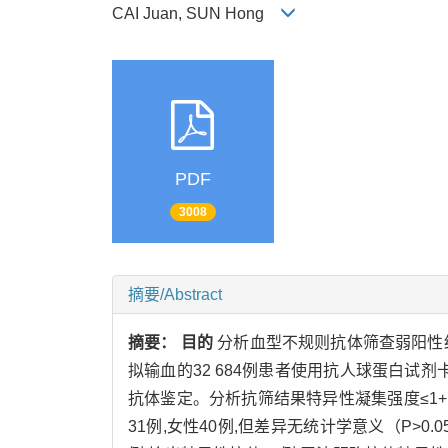
CAI Juan, SUN Hong
PDF
3008
摘要/Abstract
摘要：
目的
分析血型不规则抗体筛查弱阳性
拟输血的32 684例患者使用抗人球蛋白试
抗体鉴定。分析抗筛结果特异性凝集强度≤1
31例,女性40例,但差异无统计学意义（P>0.