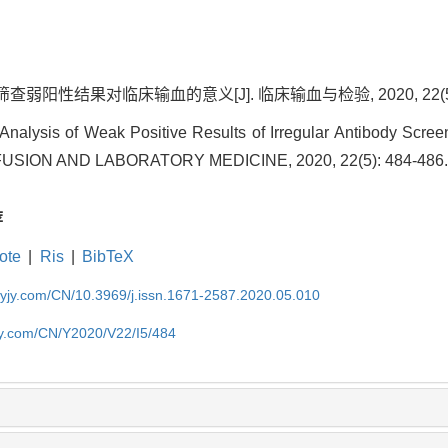
查弱阳性结果对临床输血的意义[J]. 临床输血与检验, 2020, 22(5): 
nalysis of Weak Positive Results of Irregular Antibody Scre
USION AND LABORATORY MEDICINE, 2020, 22(5): 484-486
荐
ote
|
Ris
|
BibTeX
sxyjy.com/CN/10.3969/j.issn.1671-2587.2020.05.010
yjy.com/CN/Y2020/V22/I5/484