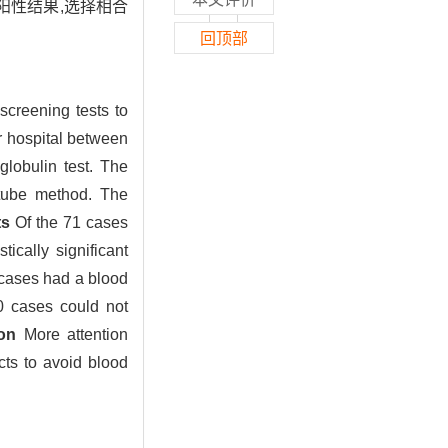
阳性结果,选择相合
回顶部
 screening tests to
r hospital between
lobulin test. The
t tube method. The
ts
Of the 71 cases
ically significant
 cases had a blood
10 cases could not
on
More attention
cts to avoid blood