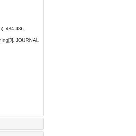
484-486.
ening[J]. JOURNAL
.