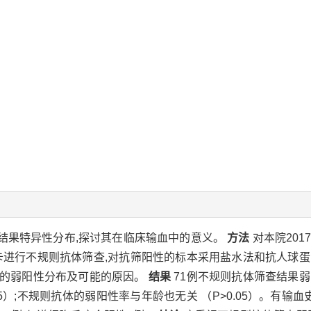
结果特异性分布,探讨其在临床输血中的意义。
方法
对本院2017
剂卡进行不规则抗体筛查,对抗筛阳性的标本采用盐水法和抗人球
+的弱阳性分布及可能的原因。
结果
71例不规则抗体筛查结果
05）;不规则抗体的弱阳性率与年龄也无关 （P>0.05）。有输血史